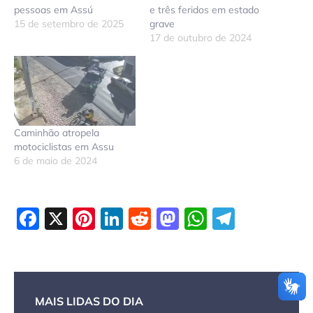
pessoas em Assú
e três feridos em estado
15 de setembro de 2025
grave
17 de outubro de 2024
Caminhão atropela
motociclistas em Assu
6 de maio de 2024
Facebook
X
Pinterest
LinkedIn
Reddit
Mastodon
WhatsAp
Telegr
MAIS LIDAS DO DIA