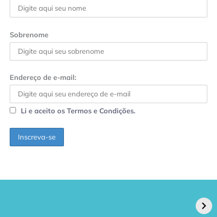
Sobrenome
Endereço de e-mail:
Li e aceito os Termos e Condições.
GPA, dono do Pão
RN confirma 2º
de Açúcar e Extra,
caso de superfungo
pede recuperação
Candida auris e