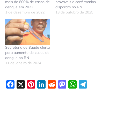
mais de 800% de casos de
prováveis e confirmados
dengue em 2022
disparam no RN
1 de dezembro de 2022
13 de outubro de 2025
Secretaria de Saúde alerta
para aumento de casos de
dengue no RN
11 de janeiro de 2024
Facebook
X
Pinterest
LinkedIn
Reddit
Mastodon
WhatsAp
Telegr