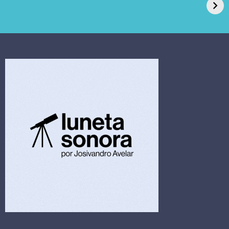
pede recuperação
Candida auris e
extrajudicial de R$
investiga falha em
4,5 bi
limpeza hospitalar