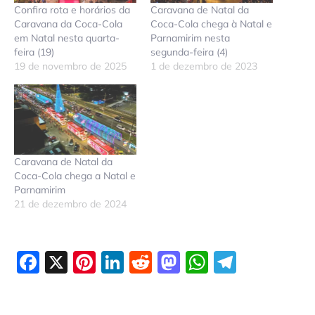
Confira rota e horários da
Caravana de Natal da
Caravana da Coca-Cola
Coca-Cola chega à Natal e
em Natal nesta quarta-
Parnamirim nesta
feira (19)
segunda-feira (4)
19 de novembro de 2025
1 de dezembro de 2023
Caravana de Natal da
Coca-Cola chega a Natal e
Parnamirim
21 de dezembro de 2024
Facebook
X
Pinterest
LinkedIn
Reddit
Mastodon
WhatsAp
Telegr