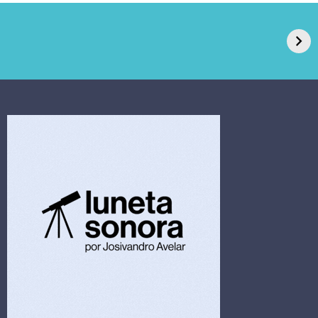
GPA, dono do Pão
RN confirma 2º
de Açúcar e Extra,
caso de superfungo
pede recuperação
Candida auris e
extrajudicial de R$
investiga falha em
4,5 bi
limpeza hospitalar