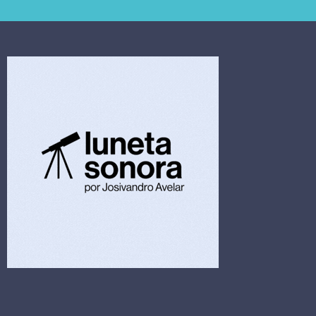
extrajudicial de R$
investiga falha em
4,5 bi
limpeza hospitalar