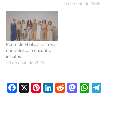
5 de maio de 2026
Ponto de Ebulição estreia
em Natal com encontros
inéditos
28 de maio de 2024
Facebook
X
Pinterest
LinkedIn
Reddit
Mastodon
WhatsAp
Telegr