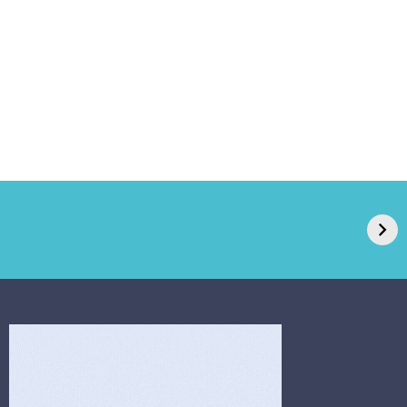
GPA, dono do Pão
RN confirma 2º
de Açúcar e Extra,
caso de superfungo
pede recuperação
Candida auris e
extrajudicial de R$
investiga falha em
4,5 bi
limpeza hospitalar