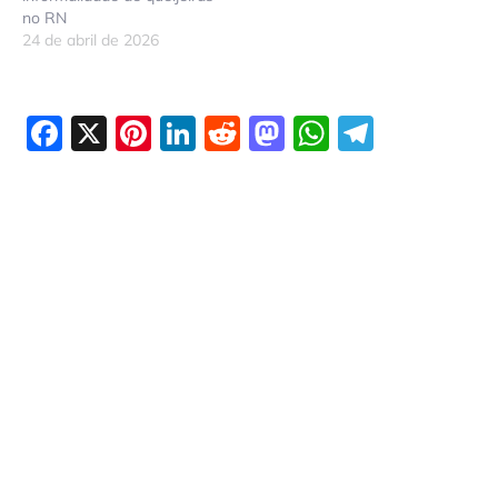
no RN
24 de abril de 2026
Facebook
X
Pinterest
LinkedIn
Reddit
Mastodon
WhatsAp
Telegr