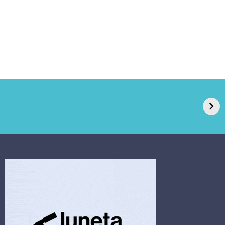
GPA, dono do Pão
RN confirma 2º
de Açúcar e Extra,
caso de superfungo
pede recuperação
Candida auris e
extrajudicial de R$
investiga falha em
4,5 bi
limpeza hospitalar