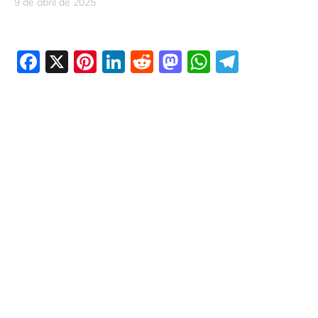
9 de abril de 2025
Facebook
X
Pinterest
LinkedIn
Reddit
Mastodon
WhatsAp
Telegr