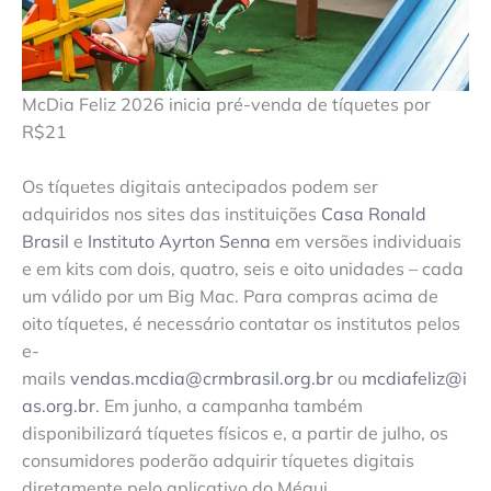
McDia Feliz 2026 inicia pré-venda de tíquetes por
R$21
Os tíquetes digitais antecipados podem ser
adquiridos nos sites das instituições
Casa Ronald
Brasil
e
Instituto Ayrton Senna
em versões individuais
e em kits com dois, quatro, seis e oito unidades – cada
um válido por um Big Mac. Para compras acima de
oito tíquetes, é necessário contatar os institutos pelos
e-
mails
vendas.mcdia@crmbrasil.org.br
ou
mcdiafeliz@i
as.org.br
. Em junho, a campanha também
disponibilizará tíquetes físicos e, a partir de julho, os
consumidores poderão adquirir tíquetes digitais
diretamente pelo aplicativo do Méqui.