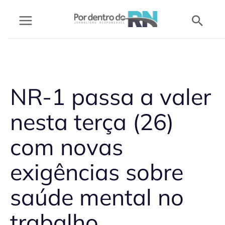
Ir
Pesq
para
o
conteúdo
NR-1 passa a valer
nesta terça (26)
com novas
exigências sobre
saúde mental no
trabalho