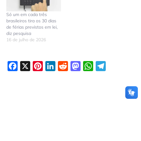
Só um em cada três
brasileiros tira os 30 dias
de férias previstos em lei,
diz pesquisa
16 de julho de 2026
Facebook
X
Pinterest
LinkedIn
Reddit
Mastodon
WhatsAp
Telegr