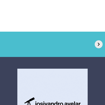
GPA, dono do Pão
RN confirma 2º
de Açúcar e Extra,
caso de superfungo
pede recuperação
Candida auris e
extrajudicial de R$
investiga falha em
4,5 bi
limpeza hospitalar