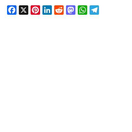
Facebook
X
Pinterest
LinkedIn
Reddit
Mastodon
WhatsAp
Telegr