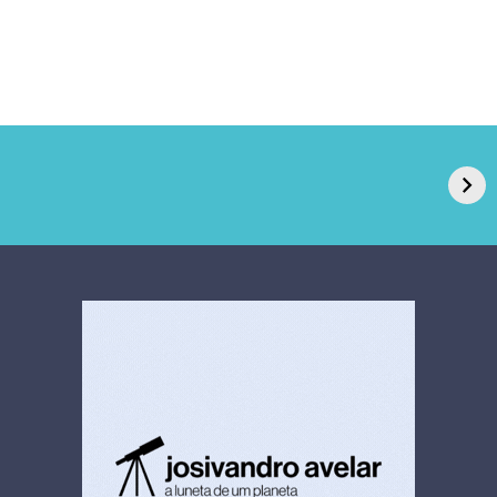
GPA, dono do Pão
RN confirma 2º
de Açúcar e Extra,
caso de superfungo
pede recuperação
Candida auris e
extrajudicial de R$
investiga falha em
4,5 bi
limpeza hospitalar