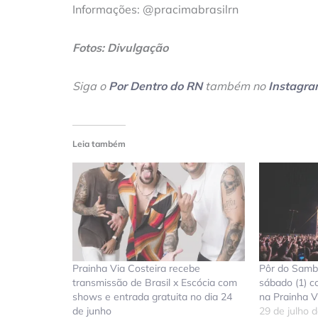
Informações: @pracimabrasilrn
Fotos: Divulgação
Siga o
Por Dentro do RN
também no
Instagr
Leia também
Prainha Via Costeira recebe
Pôr do Samb
transmissão de Brasil x Escócia com
sábado (1) c
shows e entrada gratuita no dia 24
na Prainha V
de junho
29 de julho 