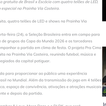
 gratuita de Brasil x Escócia com quatro telões de LED,
special na Prainha Via Costeira.
uita, quatro telões de LED e shows na Prainha Via
ta-feira (24), a Seleção Brasileira entra em campo para
se de grupos da Copa do Mundo 2026 e os torcedores
mpanhar a partida em clima de festa. O projeto Pra Cima
a na Prainha Via Costeira, reunindo futebol, música e
egiados da capital potiguar.
ada para proporcionar ao público uma experiência
sil no Mundial. Além da transmissão do jogo em 4 telões
ca, espaço de convivência, ativações e atrações musicais
te e depois da partida.
I
Sambar & Love, Mesa Doze e o DJ DK, que será