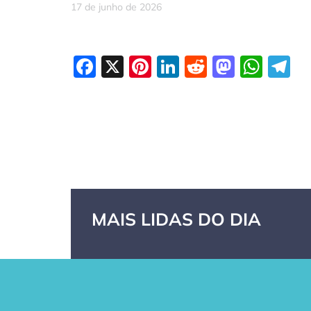
17 de junho de 2026
Facebook
X
Pinterest
LinkedIn
Reddit
Masto
Wha
T
MAIS LIDAS DO DIA
GPA, dono do
RN confirma 2º
Cas
Pão de Açúcar
caso de
As 
e Extra, pede
superfungo
sec