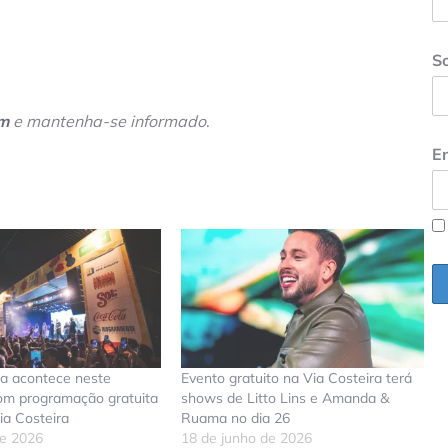
S
am
e mantenha-se informado
.
En
a acontece neste
Evento gratuito na Via Costeira terá
om programação gratuita
shows de Litto Lins e Amanda &
ia Costeira
Ruama no dia 26
de 2026
18 de junho de 2026