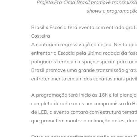
Projeto Pra Cima Brasil promove transmissão
shows e programação e
Brasil x Escócia terá evento com entrada grat
Costeira
A contagem regressiva já começou. Nesta quar
enfrentar a Escócia pela última rodada da fa
potiguares terão um espaço especial para aco
Brasil promove uma grande transmissão gratuit
entretenimento em um dos cenários mais privil
A programação terá início às 16h e foi planej
completa durante mais um compromisso do Bra
de LED, o evento contará com estrutura temáti
que prometem manter a animação antes, duran
Entre os nomes confirmados estão os grupos 