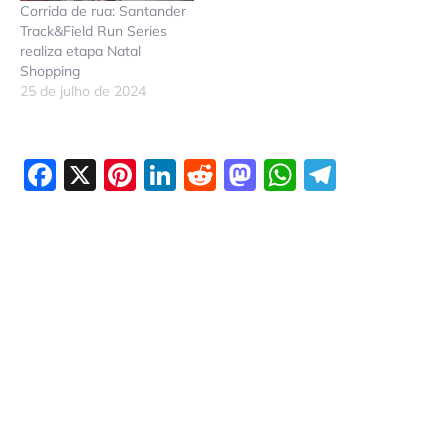
Corrida de rua: Santander
Track&Field Run Series
realiza etapa Natal
Shopping
25 de julho de 2024
Facebook
X
Pinterest
LinkedIn
Reddit
Mastodon
WhatsAp
Telegr