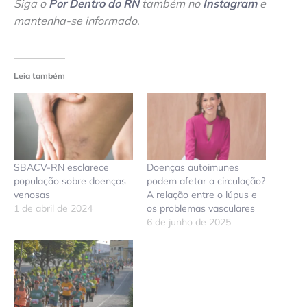
Siga o
Por Dentro do RN
também no
Instagram
e
mantenha-se informado
.
Leia também
SBACV-RN esclarece
Doenças autoimunes
população sobre doenças
podem afetar a circulação?
venosas
A relação entre o lúpus e
1 de abril de 2024
os problemas vasculares
6 de junho de 2025