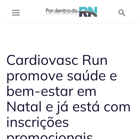
Ir
Pesq
para
o
conteúdo
Cardiovasc Run
promove saúde e
bem-estar em
Natal e já está com
inscrições
promocionais