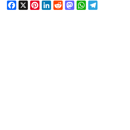
Facebook
X
Pinterest
LinkedIn
Reddit
Mastodon
WhatsAp
Telegr