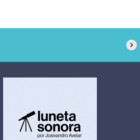
GPA, dono do Pão
RN confirma 2º
de Açúcar e Extra,
caso de superfungo
pede recuperação
Candida auris e
extrajudicial de R$
investiga falha em
4,5 bi
limpeza hospitalar