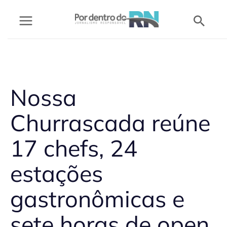
Ir
Pesq
para
o
conteúdo
Nossa
Churrascada reúne
17 chefs, 24
estações
gastronômicas e
sete horas de open