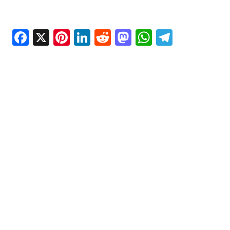
Facebook
X
Pinterest
LinkedIn
Reddit
Mastodon
WhatsAp
Telegr