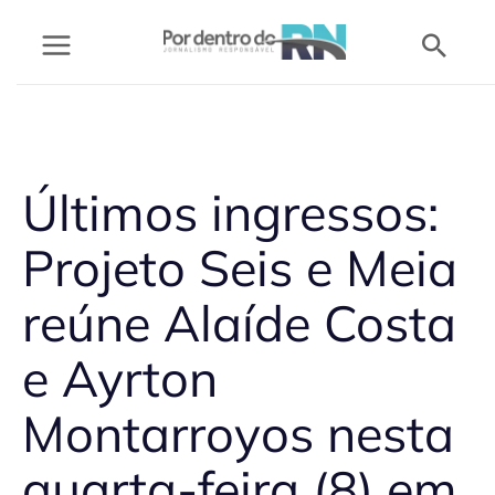
Ir
Pesq
para
o
conteúdo
Últimos ingressos:
Projeto Seis e Meia
reúne Alaíde Costa
e Ayrton
Montarroyos nesta
quarta-feira (8) em