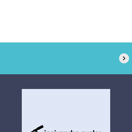
GPA, dono do Pão
RN confirma 2º
de Açúcar e Extra,
caso de superfungo
pede recuperação
Candida auris e
extrajudicial de R$
investiga falha em
4,5 bi
limpeza hospitalar