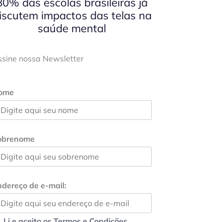
80% das escolas brasileiras já
iscutem impactos das telas na
saúde mental
ssine nossa Newsletter
ome
obrenome
dereço de e-mail:
Li e aceito os Termos e Condições.