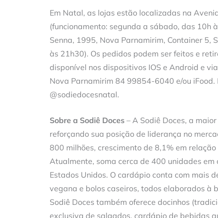
Em Natal, as lojas estão localizadas na Aven
(funcionamento: segunda a sábado, das 10h às
Senna, 1995, Nova Parnamirim, Container 5, S
às 21h30). Os pedidos podem ser feitos e retir
disponível nos dispositivos IOS e Android e 
Nova Parnamirim 84 99854-6040 e/ou iFood.
@sodiedocesnatal.
Sobre a Sodiê Doces
– A Sodiê Doces, a maior 
reforçando sua posição de liderança no merc
800 milhões, crescimento de 8,1% em relação 
Atualmente, soma cerca de 400 unidades em o
Estados Unidos. O cardápio conta com mais de 
vegana e bolos caseiros, todos elaborados à 
Sodiê Doces também oferece docinhos (tradicio
exclusiva de salgados, cardápio de bebidas q