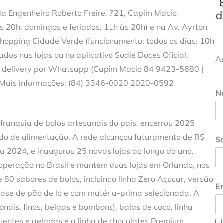
ida Engenheiro Roberto Freire, 721, Capim Macio
d
 20h; domingos e feriados, 11h às 20h) e na Av. Ayrton
hopping Cidade Verde (funcionamento: todos os dias: 10h
ados nas lojas ou no aplicativo Sodiê Doces Oficial,
A
via delivery por Whatsapp (Capim Macio 84 9423-5680 |
 Mais informações: (84) 3346-0020 2020-0592
N
franquia de bolos artesanais do país, encerrou 2025
ado de alimentação. A rede alcançou faturamento de R$
S
a 2024, e inaugurou 25 novas lojas ao longo do ano.
peração no Brasil e mantém duas lojas em Orlando, nos
80 sabores de bolos, incluindo linha Zero Açúcar, versão
En
base de pão de ló e com matéria-prima selecionada. A
nais, finos, belgas e bombons), balas de coco, linha
uentes e geladas e a linha de chocolates Premium.