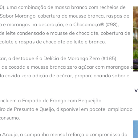
100), uma combinação de massa branca com recheios de
abor Morango, cobertura de mousse branca, raspas de
 e morangos na decoração; e o Chocomoça® (#98),
e leite condensado e mousse de chocolate, cobertura de
olate e raspas de chocolate ao leite e branco.
r, o destaque é o Delícia de Morango Zero (#185),
o de cocada e mousse branca zero açúcar com morangos e
o cozido zero adição de açúcar, proporcionando sabor e
v
o incluem a Empada de Frango com Requeijão,
iro de Presunto e Queijo, disponível em pacote, ampliando
 consumo.
io Araujo, a campanha mensal reforça o compromisso da