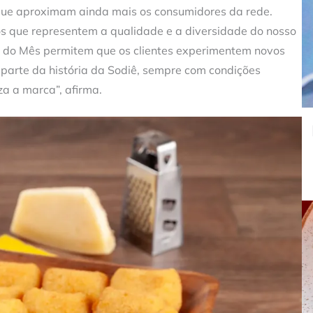
que aproximam ainda mais os consumidores da rede.
s que representem a qualidade e a diversidade do nosso
s do Mês permitem que os clientes experimentem novos
parte da história da Sodiê, sempre com condições
a a marca”, afirma.