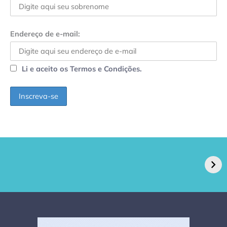
Endereço de e-mail:
Li e aceito os Termos e Condições.
GPA, dono do Pão
RN confirma 2º
de Açúcar e Extra,
caso de superfungo
pede recuperação
Candida auris e
extrajudicial de R$
investiga falha em
4,5 bi
limpeza hospitalar