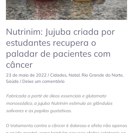
de
pacientes
com
câncer
Nutrinim: Jujuba criada por
estudantes recupera o
paladar de pacientes com
câncer
23 de maio de 2022
/
Cidades
,
Natal
,
Rio Grande do Norte
,
Saúde
/
Deixe um comentário
Fabricada a partir de óleos essenciais e glutamato
monossódico, a jujuba Nutrinim estimula as glândulas
salivares e as papilas gustativas.
O tratamento contra o câncer é doloroso e afeta não apenas
a saúde mental, como também provoca efeitos colaterais no