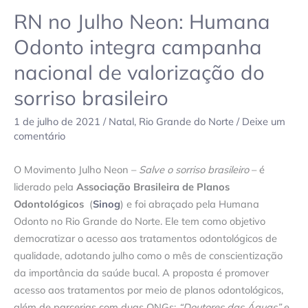
RN no Julho Neon: Humana
valorização
do
Odonto integra campanha
sorriso
nacional de valorização do
brasileiro
sorriso brasileiro
1 de julho de 2021
/
Natal
,
Rio Grande do Norte
/
Deixe um
comentário
O Movimento Julho Neon –
Salve o sorriso brasileiro
– é
liderado pela
Associação Brasileira de Planos
Odontológicos
(
Sinog
) e foi abraçado pela Humana
Odonto no Rio Grande do Norte. Ele tem como objetivo
democratizar o acesso aos tratamentos odontológicos de
qualidade, adotando julho como o mês de conscientização
da importância da saúde bucal. A proposta é promover
acesso aos tratamentos por meio de planos odontológicos,
além de parcerias com duas ONGs:
“Doutores das Águas”
e