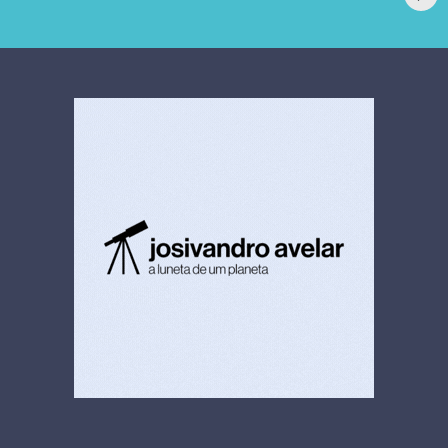
extrajudicial de R$
investiga falha em
4,5 bi
limpeza hospitalar