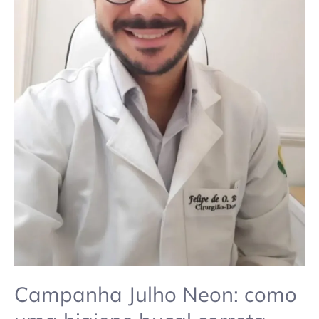
ajuda
na
prevenção
ao
tratamento
de
canal
Campanha Julho Neon: como