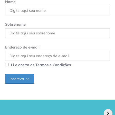
Nome
Sobrenome
Endereço de e-mail:
Li e aceito os Termos e Condições.
GPA, dono do Pão
RN confirma 2º
de Açúcar e Extra,
caso de superfungo
pede recuperação
Candida auris e