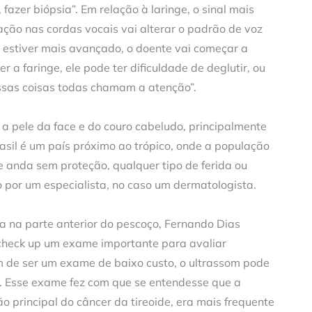
 fazer biópsia”. Em relação à laringe, o sinal mais
ação nas cordas vocais vai alterar o padrão de voz
 estiver mais avançado, o doente vai começar a
r a faringe, ele pode ter dificuldade de deglutir, ou
 “Essas coisas todas chamam a atenção”.
 a pele da face e do couro cabeludo, principalmente
rasil é um país próximo ao trópico, onde a população
e anda sem proteção, qualquer tipo de ferida ou
o por um especialista, no caso um dermatologista.
da na parte anterior do pescoço, Fernando Dias
 check up um exame importante para avaliar
ém de ser um exame de baixo custo, o ultrassom pode
e. Esse exame fez com que se entendesse que a
o principal do câncer da tireoide, era mais frequente