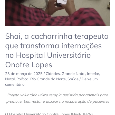
Hospital
Universitário
Onofre
Lopes
Shai, a cachorrinha terapeuta
que transforma internações
no Hospital Universitário
Onofre Lopes
23 de março de 2025
/
Cidades
,
Grande Natal
,
Interior
,
Natal
,
Política
,
Rio Grande do Norte
,
Saúde
/
Deixe um
comentário
Projeto voluntário utiliza terapia assistida por animais para
promover bem-estar e auxiliar na recuperação de pacientes
O Hospital Universitário Onofre Lopes (Huol-UFRN),