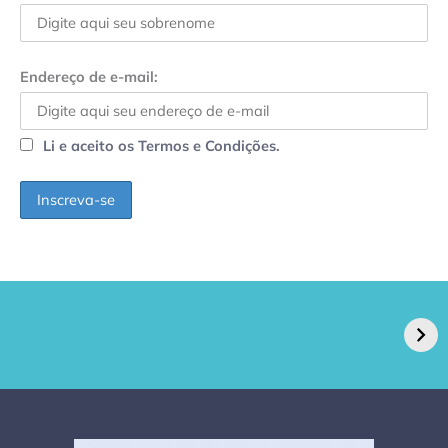
Endereço de e-mail:
Li e aceito os Termos e Condições.
GPA, dono do Pão
RN confirma 2º
de Açúcar e Extra,
caso de superfungo
pede recuperação
Candida auris e
extrajudicial de R$
investiga falha em
4,5 bi
limpeza hospitalar