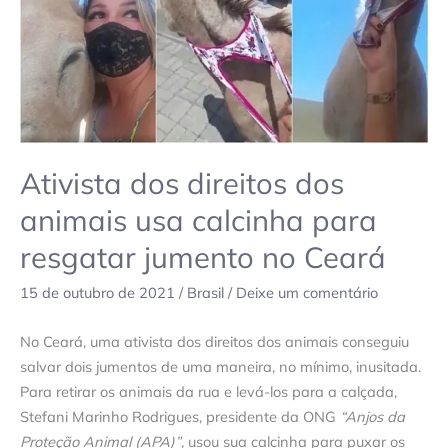
dos
animais
usa
calcinha
para
resgatar
jumento
Ativista dos direitos dos
no
animais usa calcinha para
Ceará
resgatar jumento no Ceará
15 de outubro de 2021
/
Brasil
/
Deixe um comentário
No Ceará, uma ativista dos direitos dos animais conseguiu
salvar dois jumentos de uma maneira, no mínimo, inusitada.
Para retirar os animais da rua e levá-los para a calçada,
Stefani Marinho Rodrigues, presidente da ONG
“Anjos da
Proteção Animal (APA)”
, usou sua calcinha para puxar os