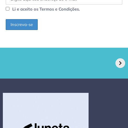
Li e aceito os Termos e Condições.
GPA, dono do Pão
RN confirma 2º
de Açúcar e Extra,
caso de superfungo
pede recuperação
Candida auris e
extrajudicial de R$
investiga falha em
4,5 bi
limpeza hospitalar