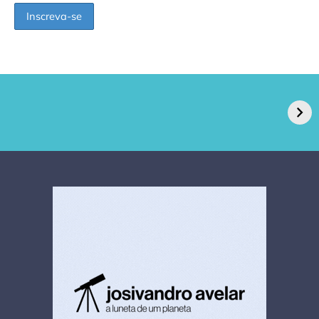
GPA, dono do Pão
RN confirma 2º
de Açúcar e Extra,
caso de superfungo
pede recuperação
Candida auris e
extrajudicial de R$
investiga falha em
4,5 bi
limpeza hospitalar