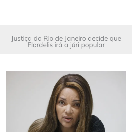
Justiça do Rio de Janeiro decide que
Flordelis irá a júri popular
Justiça
do
Rio
de
Janeiro
decide
que
Flordelis