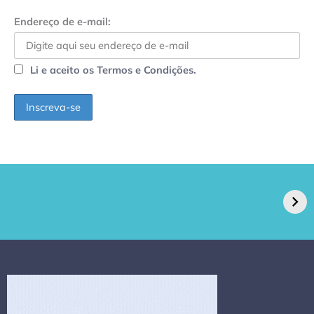
Endereço de e-mail:
Li e aceito os Termos e Condições.
GPA, dono do Pão
RN confirma 2º
de Açúcar e Extra,
caso de superfungo
pede recuperação
Candida auris e
extrajudicial de R$
investiga falha em
4,5 bi
limpeza hospitalar