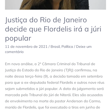
irá
a
júri
Justiça do Rio de Janeiro
popular
decide que Flordelis irá a júri
popular
11 de novembro de 2021
/
Brasil
,
Política
/
Deixe um
comentário
Em nova análise, a 2ª Câmara Criminal do Tribunal de
Justiça do Estado do Rio de Janeiro (TJRJ) confirmou, na
noite dessa terça-feira (9), a decisão tomada em setembro
para que a ex-deputada federal Flordelis e outros nove réus
sejam submetidos a júri popular. A data do julgamento será
marcada pelo Tribunal do Júri de Niterói. Eles são acusados
de envolvimento na morte do pastor Anderson do Carmo,
marido de Flordelis, que foi executado a tiros em junho de