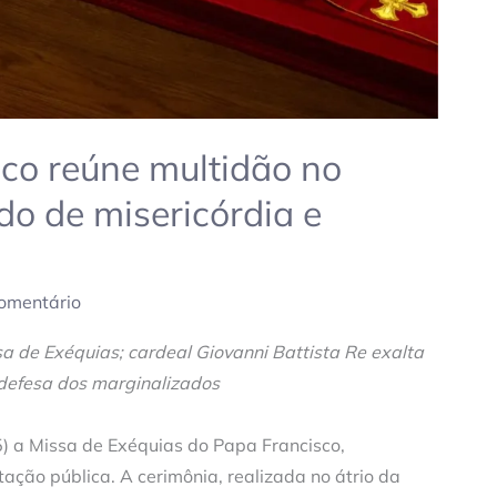
co reúne multidão no
do de misericórdia e
omentário
de Exéquias; cardeal Giovanni Battista Re exalta
e defesa dos marginalizados
) a Missa de Exéquias do Papa Francisco,
tação pública. A cerimônia, realizada no átrio da