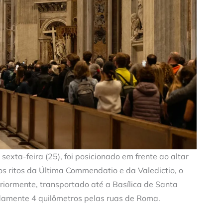
sexta-feira (25), foi posicionado em frente ao altar
os ritos da Última Commendatio e da Valedictio, o
teriormente, transportado até a Basílica de Santa
damente 4 quilômetros pelas ruas de Roma.