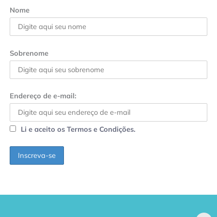
Nome
Sobrenome
Endereço de e-mail:
Li e aceito os Termos e Condições.
GPA, dono do Pão
RN confirma 2º
de Açúcar e Extra,
caso de superfungo