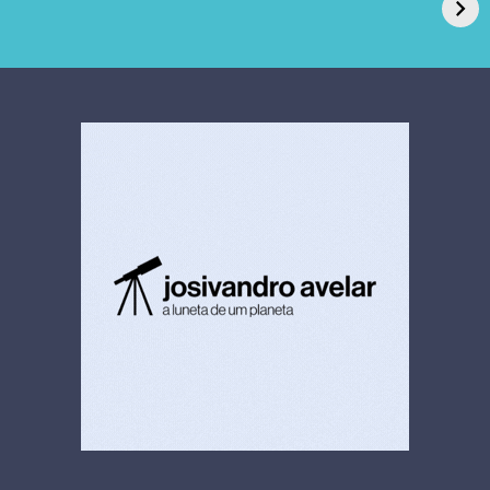
pede recuperação
Candida auris e
extrajudicial de R$
investiga falha em
4,5 bi
limpeza hospitalar