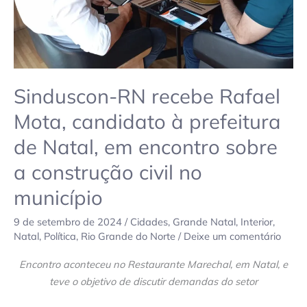
de
Natal,
em
encontro
sobre
a
Sinduscon-RN recebe Rafael
construção
Mota, candidato à prefeitura
civil
de Natal, em encontro sobre
no
município
a construção civil no
município
9 de setembro de 2024
/
Cidades
,
Grande Natal
,
Interior
,
Natal
,
Política
,
Rio Grande do Norte
/
Deixe um comentário
Encontro aconteceu no Restaurante Marechal, em Natal, e
teve o objetivo de discutir demandas do setor