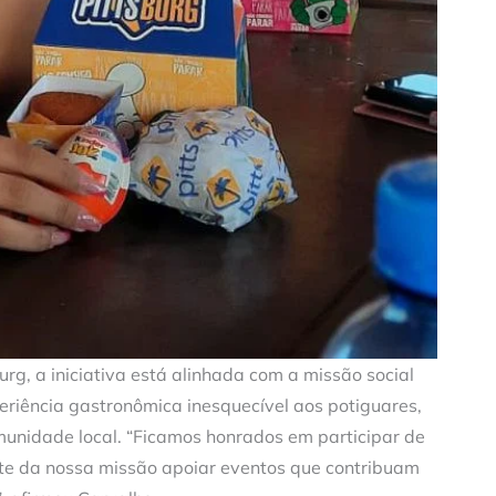
rg, a iniciativa está alinhada com a missão social
eriência gastronômica inesquecível aos potiguares,
nidade local. “Ficamos honrados em participar de
rte da nossa missão apoiar eventos que contribuam