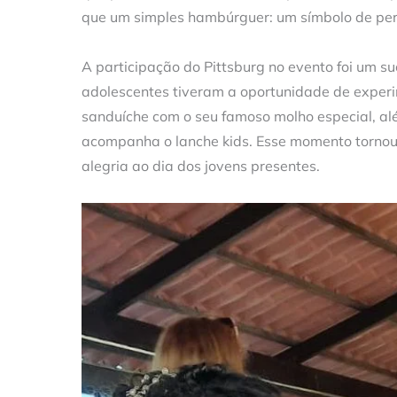
que um simples hambúrguer: um símbolo de pert
A participação do Pittsburg no evento foi um 
adolescentes tiveram a oportunidade de experi
sanduíche com o seu famoso molho especial, al
acompanha o lanche kids. Esse momento tornou-
alegria ao dia dos jovens presentes.