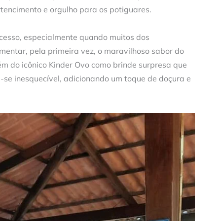
encimento e orgulho para os potiguares.
sucesso, especialmente quando muitos dos
mentar, pela primeira vez, o maravilhoso sabor do
ém do icônico Kinder Ovo como brinde surpresa que
se inesquecível, adicionando um toque de doçura e