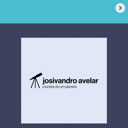
de Açúcar e Extra,
caso de superfungo
pede recuperação
Candida auris e
extrajudicial de R$
investiga falha em
4,5 bi
limpeza hospitalar