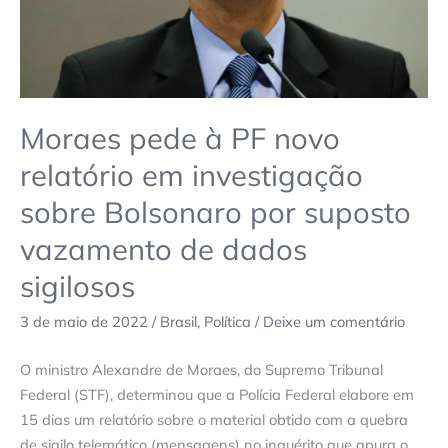
investigação
sobre
Bolsonaro
por
suposto
Moraes pede à PF novo
vazamento
de
relatório em investigação
dados
sobre Bolsonaro por suposto
sigilosos
vazamento de dados
sigilosos
3 de maio de 2022
/
Brasil
,
Política
/
Deixe um comentário
O ministro Alexandre de Moraes, do Supremo Tribunal
Federal (STF), determinou que a Polícia Federal elabore em
15 dias um relatório sobre o material obtido com a quebra
de sigilo telemático (mensagens) no inquérito que apura o