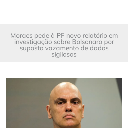
Moraes pede à PF novo relatório em
investigação sobre Bolsonaro por
suposto vazamento de dados
sigilosos
Moraes
pede
à
PF
novo
relatório
em