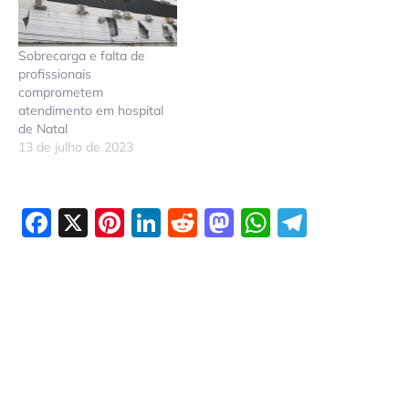
Sobrecarga e falta de
profissionais
comprometem
atendimento em hospital
de Natal
13 de julho de 2023
Facebook
X
Pinterest
LinkedIn
Reddit
Mastodon
WhatsAp
Telegr