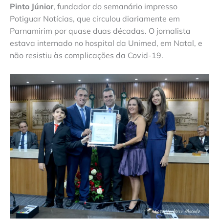
Pinto Júnior
, fundador do semanário impresso
Potiguar Notícias, que circulou diariamente em
Parnamirim por quase duas décadas. O jornalista
estava internado no hospital da Unimed, em Natal, e
não resistiu às complicações da Covid-19.