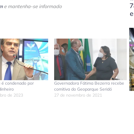
7
am
e mantenha-se informado
e
a é condenado por
Governadora Fátima Bezerra recebe
inheiro
comitiva do Geoparque Seridó
bro de 2023
27 de novembro de 2021
don
tsApp
elegram