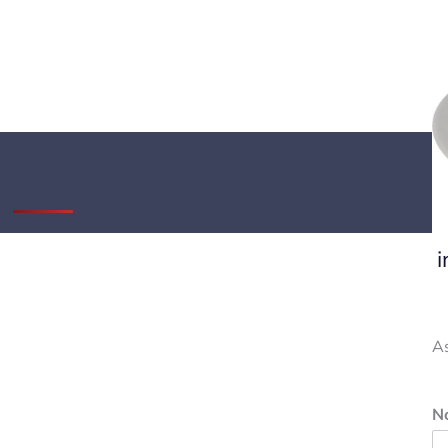
i
A
N