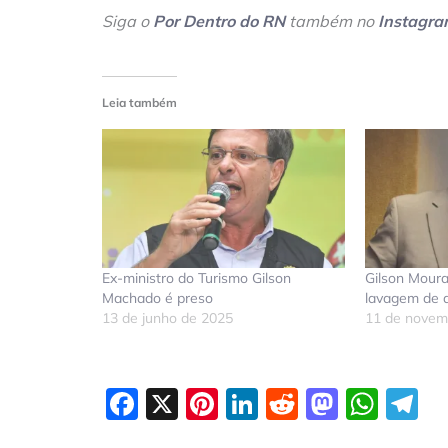
Siga o
Por Dentro do RN
também no
Instagr
Leia também
Ex-ministro do Turismo Gilson
Gilson Mour
Machado é preso
lavagem de d
13 de junho de 2025
11 de novem
Facebook
X
Pinterest
LinkedIn
Reddit
Masto
Wha
T