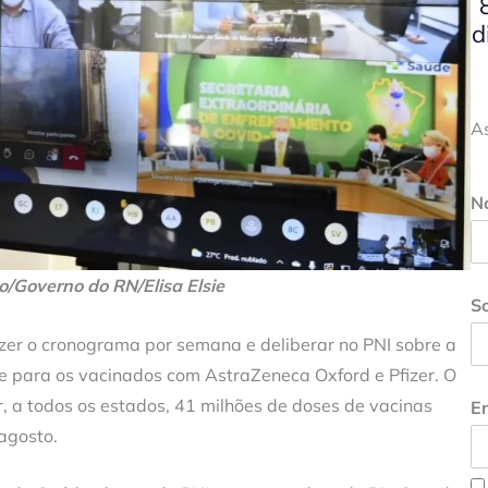
d
A
N
o/Governo do RN/Elisa Elsie
S
azer o cronograma por semana e deliberar no PNI sobre a
e para os vacinados com AstraZeneca Oxford e Pfizer. O
r, a todos os estados, 41 milhões de doses de vacinas
En
agosto.