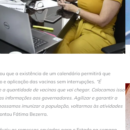
u que a existência de um calendário permitirá que
o e aplicação das vacinas sem interrupções.
“É
 a quantidade de vacinas que vai chegar. Colocamos isso
as informações aos governadores. Agilizar e garantir a
possamos imunizar a população, voltarmos às atividades
pontou Fátima Bezerra.
eduziu as remessas enviadas para o Estado na semana