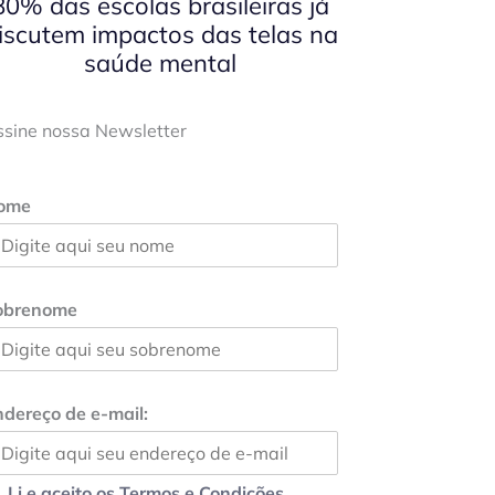
80% das escolas brasileiras já
iscutem impactos das telas na
saúde mental
ssine nossa Newsletter
ome
obrenome
dereço de e-mail:
Li e aceito os Termos e Condições.