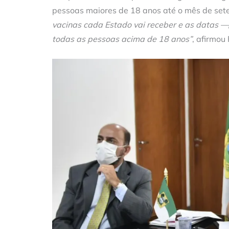
pessoas maiores de 18 anos até o mês de se
vacinas cada Estado vai receber e as datas 
todas as pessoas acima de 18 anos”
, afirmou