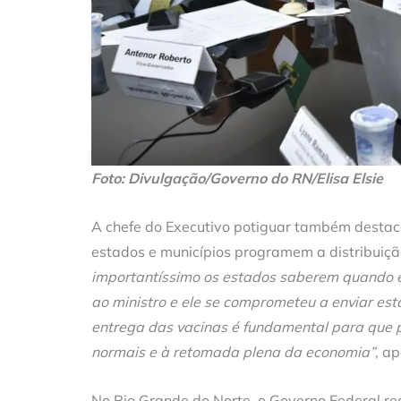
Foto: Divulgação/Governo do RN/Elisa Elsie
A chefe do Executivo potiguar também destaco
estados e municípios programem a distribuiçã
importantíssimo os estados saberem quando e
ao ministro e ele se comprometeu a enviar est
entrega das vacinas é fundamental para que 
normais e à retomada plena da economia”
, a
No Rio Grande do Norte, o Governo Federal r