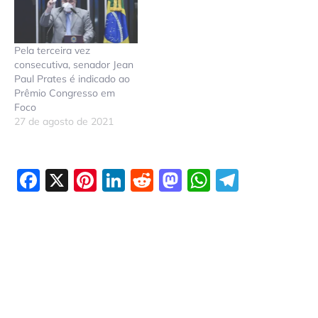
Pela terceira vez
consecutiva, senador Jean
Paul Prates é indicado ao
Prêmio Congresso em
Foco
27 de agosto de 2021
Facebook
X
Pinterest
LinkedIn
Reddit
Mastodon
WhatsAp
Telegr