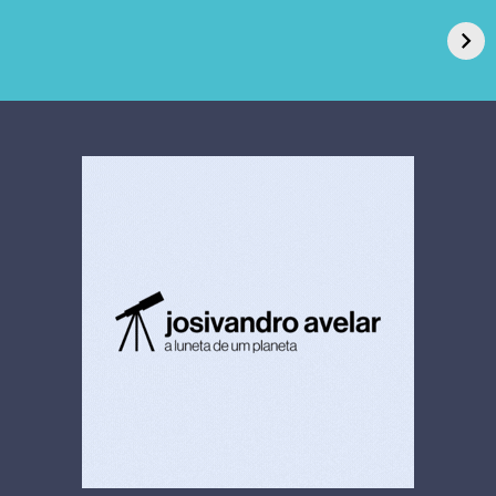
de Açúcar e Extra,
caso de superfungo
pede recuperação
Candida auris e
extrajudicial de R$
investiga falha em
4,5 bi
limpeza hospitalar