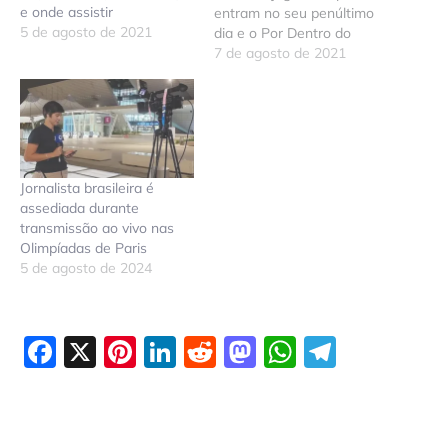
e onde assistir
entram no seu penúltimo
5 de agosto de 2021
dia e o Por Dentro do
RN deixa você bem
7 de agosto de 2021
informado para não perder
nenhuma competição.
Confira abaixo
o calendário
esportivo deste sábado, 7
de agosto de 2021, com
Jornalista brasileira é
horário e locais de exibição
assediada durante
das
transmissão ao vivo nas
principais modalidades esp
Olimpíadas de Paris
ortivas. Calendário
5 de agosto de 2024
olímpico…
Facebook
X
Pinterest
LinkedIn
Reddit
Mastodon
WhatsAp
Telegr