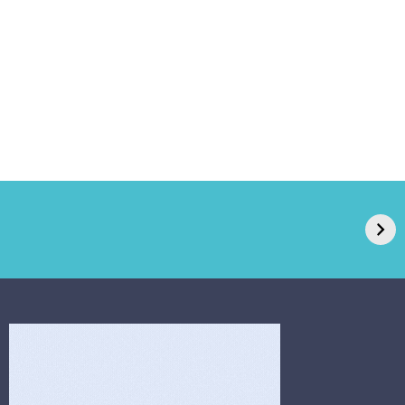
GPA, dono do Pão
RN confirma 2º
de Açúcar e Extra,
caso de superfungo
pede recuperação
Candida auris e
extrajudicial de R$
investiga falha em
4,5 bi
limpeza hospitalar