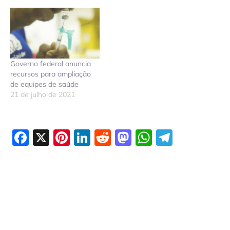
Governo federal anuncia
recursos para ampliação
de equipes de saúde
21 de julho de 2021
Facebook
X
Pinterest
LinkedIn
Reddit
Mastodon
WhatsAp
Telegr