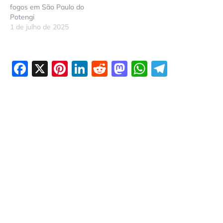
fogos em São Paulo do
Potengi
1 de julho de 2025
Facebook
X
Pinterest
LinkedIn
Reddit
Mastodon
WhatsAp
Telegr