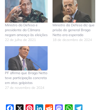
Ministro da Defesa e
Ministro da Defesa diz que
presidente da Câmara
prisão do general Braga
negam ameaça às eleições
Netto era esperada
22 de julho de 2021
18 de dezembro de 2024
PF afirma que Braga Netto
teve participação concreta
em atos golpistas
27 de novembro de 2024
Facebook
X
Pinterest
LinkedIn
Reddit
Mastodon
WhatsAp
Telegr