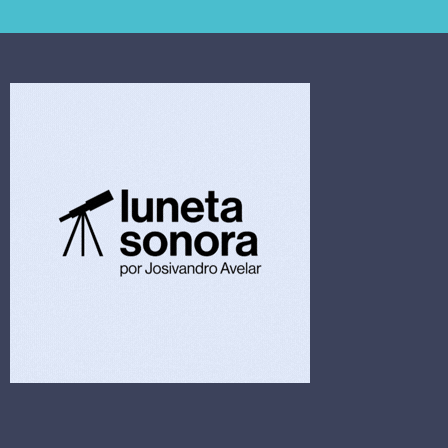
extrajudicial de R$
investiga falha em
4,5 bi
limpeza hospitalar