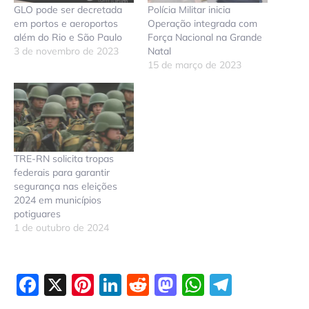
GLO pode ser decretada
Polícia Militar inicia
em portos e aeroportos
Operação integrada com
além do Rio e São Paulo
Força Nacional na Grande
3 de novembro de 2023
Natal
15 de março de 2023
TRE-RN solicita tropas
federais para garantir
segurança nas eleições
2024 em municípios
potiguares
1 de outubro de 2024
Facebook
X
Pinterest
LinkedIn
Reddit
Mastodon
WhatsAp
Telegr