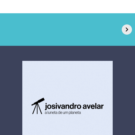
GPA, dono do Pão
RN confirma 2º
de Açúcar e Extra,
caso de superfungo
pede recuperação
Candida auris e
extrajudicial de R$
investiga falha em
4,5 bi
limpeza hospitalar