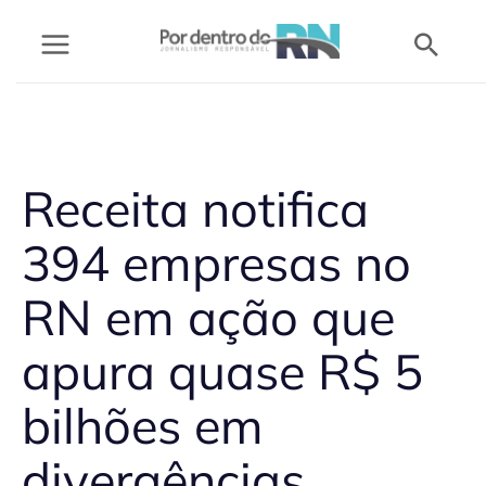
Ir
Pesq
para
o
conteúdo
Receita notifica
394 empresas no
RN em ação que
apura quase R$ 5
bilhões em
divergências