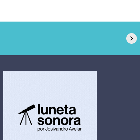
GPA, dono do Pão
RN confirma 2º
de Açúcar e Extra,
caso de superfungo
pede recuperação
Candida auris e
extrajudicial de R$
investiga falha em
4,5 bi
limpeza hospitalar