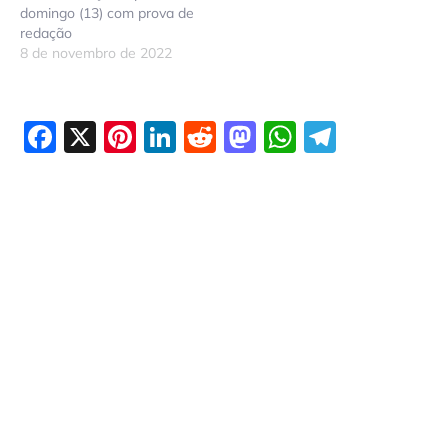
domingo (13) com prova de
redação
8 de novembro de 2022
Facebook
X
Pinterest
LinkedIn
Reddit
Mastodon
WhatsAp
Telegr