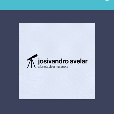
extrajudicial de R$
investiga falha em
4,5 bi
limpeza hospitalar