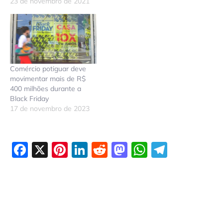
23 de novembro de 2021
Comércio potiguar deve
movimentar mais de R$
400 milhões durante a
Black Friday
17 de novembro de 2023
Facebook
X
Pinterest
LinkedIn
Reddit
Mastodon
WhatsAp
Telegr