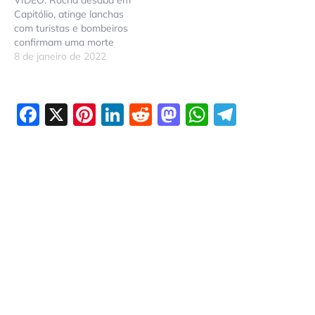
Capitólio, atinge lanchas
com turistas e bombeiros
confirmam uma morte
8 de janeiro de 2022
Facebook
X
Pinterest
LinkedIn
Reddit
Mastodon
WhatsAp
Telegr