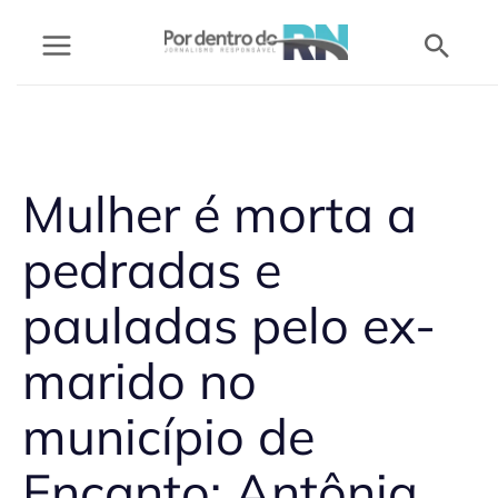
Ir
Pesq
para
o
conteúdo
Mulher é morta a
pedradas e
pauladas pelo ex-
marido no
município de
Encanto; Antônia