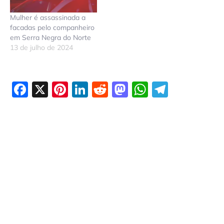
Mulher é assassinada a
facadas pelo companheiro
em Serra Negra do Norte
13 de julho de 2024
Facebook
X
Pinterest
LinkedIn
Reddit
Mastodon
WhatsAp
Telegr