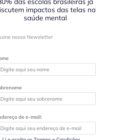
80% das escolas brasileiras já
iscutem impactos das telas na
saúde mental
ssine nossa Newsletter
ome
obrenome
dereço de e-mail:
Li e aceito os Termos e Condições.