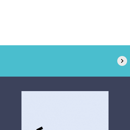
GPA, dono do Pão
RN confirma 2º
de Açúcar e Extra,
caso de superfungo
pede recuperação
Candida auris e
extrajudicial de R$
investiga falha em
4,5 bi
limpeza hospitalar