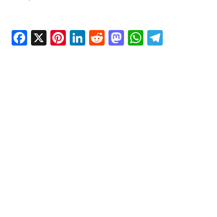
Facebook
X
Pinterest
LinkedIn
Reddit
Mastodon
WhatsAp
Telegr