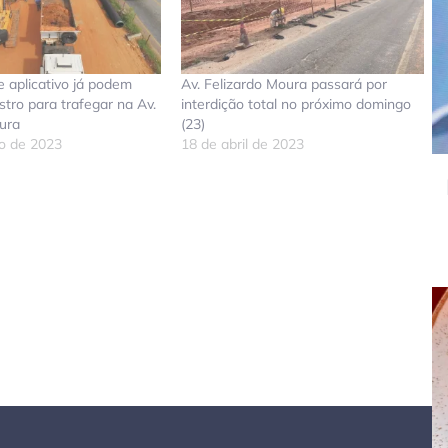
e aplicativo já podem
Av. Felizardo Moura passará por
stro para trafegar na Av.
interdição total no próximo domingo
ura
(23)
ro de 2023
18 de abril de 2023
don
tsApp
elegram