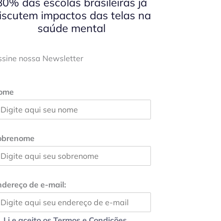
80% das escolas brasileiras já
iscutem impactos das telas na
saúde mental
ssine nossa Newsletter
ome
obrenome
dereço de e-mail:
Li e aceito os Termos e Condições.