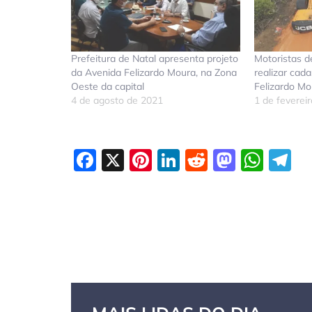
Prefeitura de Natal apresenta projeto
Motoristas d
da Avenida Felizardo Moura, na Zona
realizar cada
Oeste da capital
Felizardo Mo
4 de agosto de 2021
1 de feverei
Facebook
X
Pinterest
LinkedIn
Reddit
Masto
Wha
T