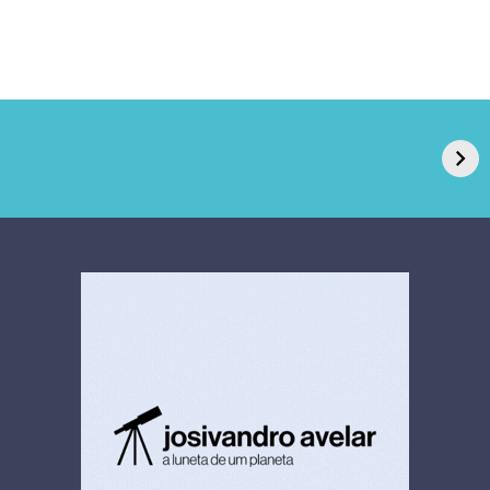
GPA, dono do Pão
RN confirma 2º
de Açúcar e Extra,
caso de superfungo
pede recuperação
Candida auris e
extrajudicial de R$
investiga falha em
4,5 bi
limpeza hospitalar