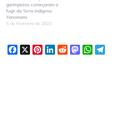
garimpeiros começaram a
fugir da Terra Indígena
Yanomami
5 de fevereiro de 2023
Facebook
X
Pinterest
LinkedIn
Reddit
Mastodon
WhatsAp
Telegr