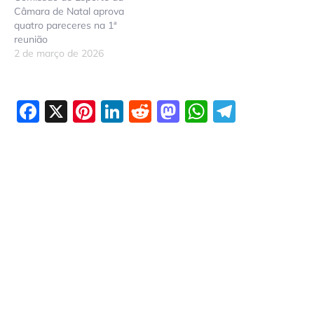
Câmara de Natal aprova
quatro pareceres na 1ª
reunião
2 de março de 2026
Facebook
X
Pinterest
LinkedIn
Reddit
Mastodon
WhatsAp
Telegr