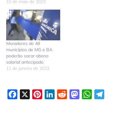
15 de maio de 2023
Moradores de 48
municípios de MG e BA
poderão sacar abono
salarial antecipado
11 de janeiro de 2022
Facebook
X
Pinterest
LinkedIn
Reddit
Mastodon
WhatsAp
Telegr