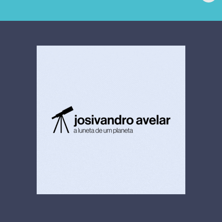
extrajudicial de R$
investiga falha em
4,5 bi
limpeza hospitalar