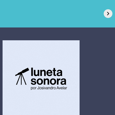
GPA, dono do Pão
RN confirma 2º
de Açúcar e Extra,
caso de superfungo
pede recuperação
Candida auris e
extrajudicial de R$
investiga falha em
4,5 bi
limpeza hospitalar