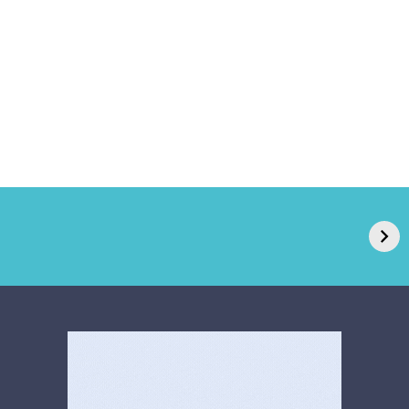
GPA, dono do Pão
RN confirma 2º
de Açúcar e Extra,
caso de superfungo
pede recuperação
Candida auris e
extrajudicial de R$
investiga falha em
4,5 bi
limpeza hospitalar