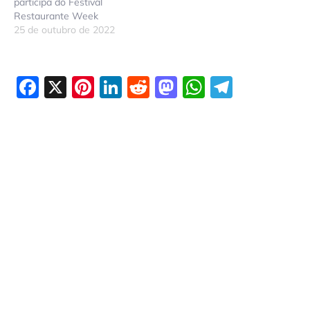
participa do Festival
Restaurante Week
25 de outubro de 2022
Facebook
X
Pinterest
LinkedIn
Reddit
Mastodon
WhatsAp
Telegr