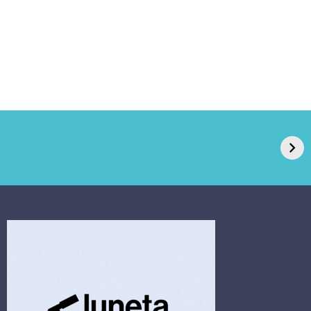
GPA, dono do Pão
RN confirma 2º
de Açúcar e Extra,
caso de superfungo
pede recuperação
Candida auris e
extrajudicial de R$
investiga falha em
4,5 bi
limpeza hospitalar