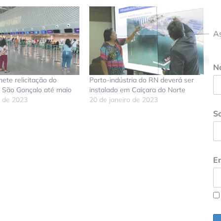
A
N
mete relicitação do
Porto-indústria do RN deverá ser
e São Gonçalo até maio
instalado em Caiçara do Norte
o de 2023
20 de janeiro de 2023
S
don
tsApp
elegram
En