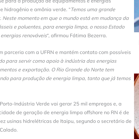
ase para a produção de equipamentos e energias
de hidrogênio e amônia verde. “
Temos uma grande
r. Neste momento em que o mundo está em mudança da
sseis e poluentes, para energia limpa, o nosso Estado
 energias renováveis
“, afirmou Fátima Bezerra.
 em parceria com a UFRN e mantém contato com possíveis
do para servir como apoio à indústria das energias
mentos e exportação. O Rio Grande do Norte tem
undo para produção de energia limpa, tanto que já temos
 Porto-Indústria Verde vai gerar 25 mil empregos e, a
acidade de geração de energia limpa offshore no RN é de
z usinas hidrelétricas de Itaipu, segundo o secretário de
 Calado.