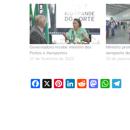
Governadora recebe ministro dos
Ministro pro
Portos e Aeroportos
aeroporto d
17 de fevereiro de 2023
25 de janeir
Facebook
X
Pinterest
LinkedIn
Reddit
Masto
Wha
T