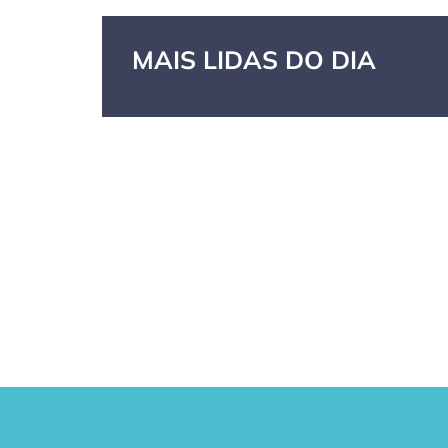
MAIS LIDAS DO DIA
GPA, dono do
RN confirma 2º
Cas
Pão de Açúcar
caso de
As 
e Extra, pede
superfungo
sec