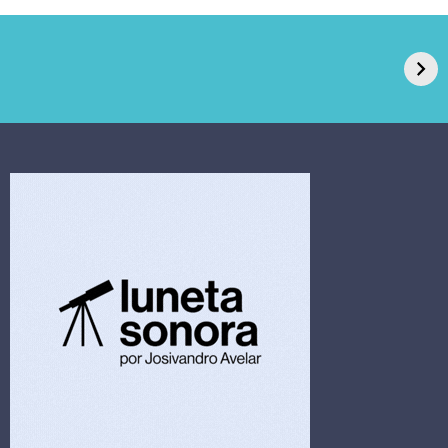
GPA, dono do Pão
RN confirma 2º
de Açúcar e Extra,
caso de superfungo
pede recuperação
Candida auris e
extrajudicial de R$
investiga falha em
4,5 bi
limpeza hospitalar