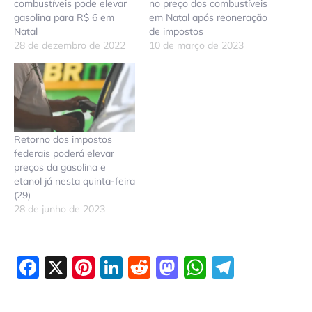
combustíveis pode elevar
no preço dos combustíveis
gasolina para R$ 6 em
em Natal após reoneração
Natal
de impostos
28 de dezembro de 2022
10 de março de 2023
Retorno dos impostos
federais poderá elevar
preços da gasolina e
etanol já nesta quinta-feira
(29)
28 de junho de 2023
Facebook
X
Pinterest
LinkedIn
Reddit
Mastodon
WhatsAp
Telegr