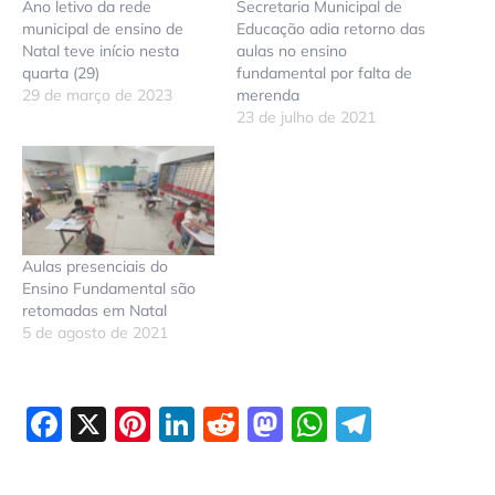
Ano letivo da rede
Secretaria Municipal de
municipal de ensino de
Educação adia retorno das
Natal teve início nesta
aulas no ensino
quarta (29)
fundamental por falta de
29 de março de 2023
merenda
23 de julho de 2021
Aulas presenciais do
Ensino Fundamental são
retomadas em Natal
5 de agosto de 2021
Facebook
X
Pinterest
LinkedIn
Reddit
Mastodon
WhatsAp
Telegr