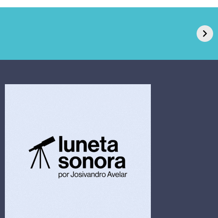
GPA, dono do Pão
RN confirma 2º
de Açúcar e Extra,
caso de superfungo
pede recuperação
Candida auris e
extrajudicial de R$
investiga falha em
4,5 bi
limpeza hospitalar